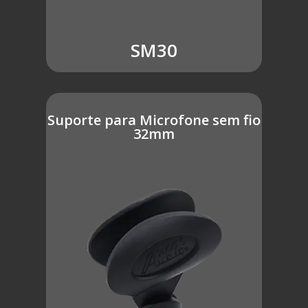
SM30
Suporte para Microfone sem fio
32mm