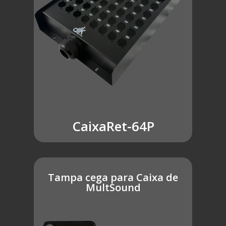
CaixaRet-64P
Tampa cega para Caixa de
MultSound