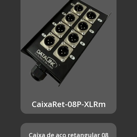
CaixaRet-08P-XLRm
Caixa de aço retangular 08