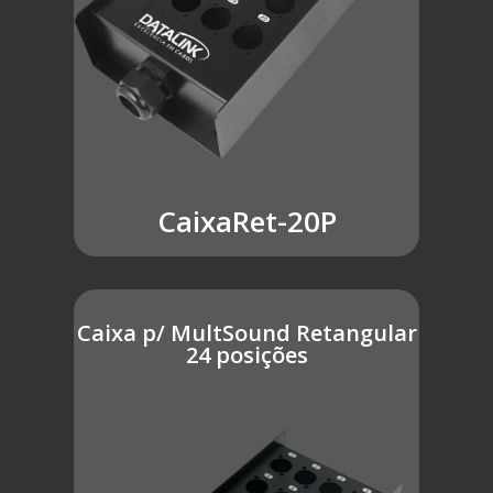
CaixaRet-20P
Caixa p/ MultSound Retangular
24 posições