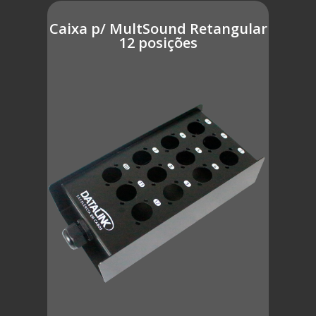
Caixa p/ MultSound Retangular
12 posições