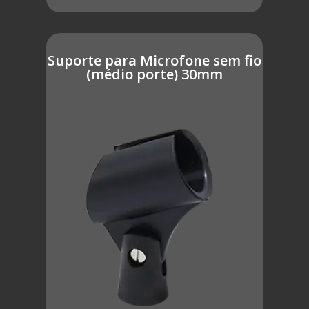
Suporte para Microfone sem fio
(médio porte) 30mm