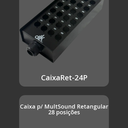
CaixaRet-24P
Caixa p/ MultSound Retangular
28 posições