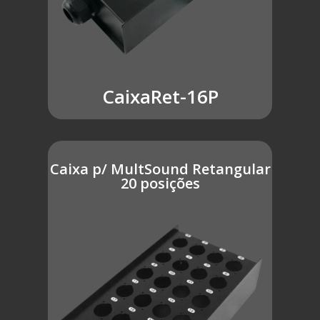
CaixaRet-16P
Caixa p/ MultSound Retangular
20 posições