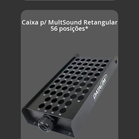
Caixa p/ MultSound Retangular
56 posições*