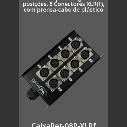
posições, 8 Conectores XLR(f),
com prensa-cabo de plástico
CaixaRet-08P-XLRf