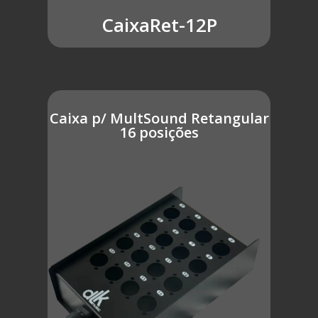
CaixaRet-12P
Caixa p/ MultSound Retangular
16 posições