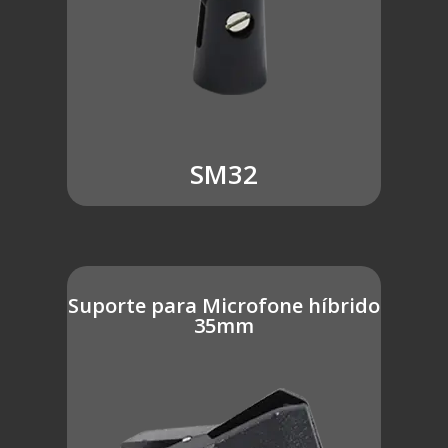
SM32
Suporte para Microfone híbrido
35mm