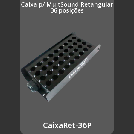
Caixa p/ MultSound Retangular
36 posições
CaixaRet-36P