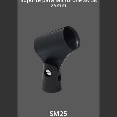
Suporte para Microfone SM58
25mm
SM25